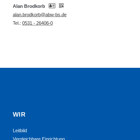
Alan Brodkorb
alan.brodkorb@abw-bs.de
Tel.:
0531 - 26406-0
WIR
Leitbild
Vergleichbare Einrichtung