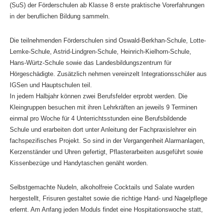
(SuS) der Förderschulen ab Klasse 8 erste praktische Vorerfahrungen
in der beruflichen Bildung sammeln.
Die teilnehmenden Förderschulen sind Oswald-Berkhan-Schule, Lotte-
Lemke-Schule, Astrid-Lindgren-Schule, Heinrich-Kielhorn-Schule,
Hans-Würtz-Schule sowie das Landesbildungszentrum für
Hörgeschädigte. Zusätzlich nehmen vereinzelt Integrationsschüler aus
IGSen und Hauptschulen teil.
In jedem Halbjahr können zwei Berufsfelder erprobt werden. Die
Kleingruppen besuchen mit ihren Lehrkräften an jeweils 9 Terminen
einmal pro Woche für 4 Unterrichtsstunden eine Berufsbildende
Schule und erarbeiten dort unter Anleitung der Fachpraxislehrer ein
fachspezifisches Projekt. So sind in der Vergangenheit Alarmanlagen,
Kerzenständer und Uhren gefertigt, Pflasterarbeiten ausgeführt sowie
Kissenbezüge und Handytaschen genäht worden.
Selbstgemachte Nudeln, alkoholfreie Cocktails und Salate wurden
hergestellt, Frisuren gestaltet sowie die richtige Hand- und Nagelpflege
erlernt. Am Anfang jeden Moduls findet eine Hospitationswoche statt,