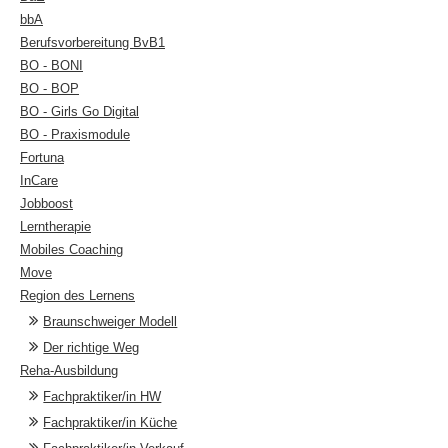
bbA
Berufsvorbereitung BvB1
BO - BONI
BO - BOP
BO - Girls Go Digital
BO - Praxismodule
Fortuna
InCare
Jobboost
Lerntherapie
Mobiles Coaching
Move
Region des Lernens
Braunschweiger Modell
Der richtige Weg
Reha-Ausbildung
Fachpraktiker/in HW
Fachpraktiker/in Küche