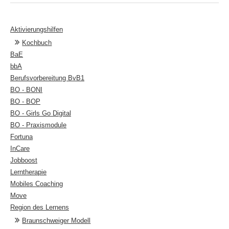
Aktivierungshilfen
Kochbuch
BaE
bbA
Berufsvorbereitung BvB1
BO - BONI
BO - BOP
BO - Girls Go Digital
BO - Praxismodule
Fortuna
InCare
Jobboost
Lerntherapie
Mobiles Coaching
Move
Region des Lernens
Braunschweiger Modell