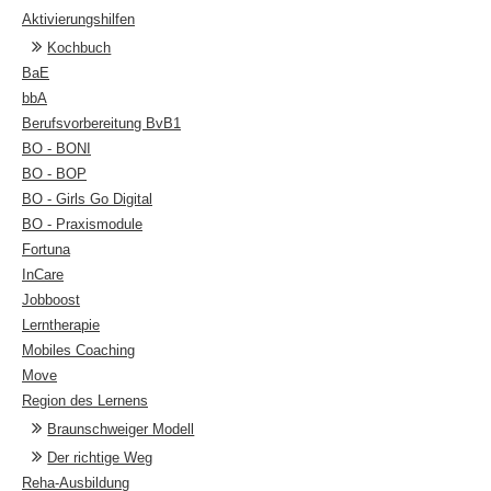
Aktivierungshilfen
Kochbuch
BaE
bbA
Berufsvorbereitung BvB1
BO - BONI
BO - BOP
BO - Girls Go Digital
BO - Praxismodule
Fortuna
InCare
Jobboost
Lerntherapie
Mobiles Coaching
Move
Region des Lernens
Braunschweiger Modell
Der richtige Weg
Reha-Ausbildung