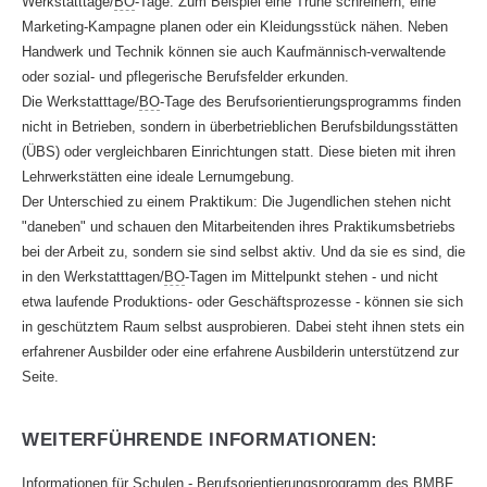
Werkstatttage/
BO
-Tage. Zum Beispiel eine Truhe schreinern, eine
Marketing-Kampagne planen oder ein Kleidungsstück nähen. Neben
Handwerk und Technik können sie auch Kaufmännisch-verwaltende
oder sozial- und pflegerische Berufsfelder erkunden.
Die Werkstatttage/
BO
-Tage des Berufsorientierungsprogramms finden
nicht in Betrieben, sondern in überbetrieblichen Berufsbildungsstätten
(ÜBS) oder vergleichbaren Einrichtungen statt. Diese bieten mit ihren
Lehrwerkstätten eine ideale Lernumgebung.
Der Unterschied zu einem Praktikum: Die Jugendlichen stehen nicht
"daneben" und schauen den Mitarbeitenden ihres Praktikumsbetriebs
bei der Arbeit zu, sondern sie sind selbst aktiv. Und da sie es sind, die
in den Werkstatttagen/
BO
-Tagen im Mittelpunkt stehen - und nicht
etwa laufende Produktions- oder Geschäftsprozesse - können sie sich
in geschütztem Raum selbst ausprobieren. Dabei steht ihnen stets ein
erfahrener Ausbilder oder eine erfahrene Ausbilderin unterstützend zur
Seite.
WEITERFÜHRENDE INFORMATIONEN:
Informationen für Schulen - Berufsorientierungsprogramm des
BMBF